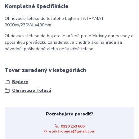
Kompletné špecifikácie
Ohrievacie teleso do ležatého bojlera TATRAMAT
2000W/230V/L=490mm
Ohrievacie teleso do bojlera je určené pre efektívny ohrev vody a
spolahlivú prevádzku zariadenia. Je vhodné ako náhrada za
pôvodné, poškodené alebo nefunkčné teleso
Tovar zaradený v kategóriách
Bojlery
Ohrievacie Telesá
Potrebujete poradiť?
0910 253 660
elektromida@gmail.com