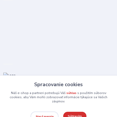
Spracovanie cookies
0910 253 660
(Po-Pia 8-16:30 hod., So 8:30-11:30)
Náš e-shop a partneri potrebujú Váš
súhlas
s použitím súborov
cookies, aby Vám mohli zobrazovať informácie týkajúce sa Vašich
záujmov.
elektromida@gmail.com
Súhlasím
Nastavenia