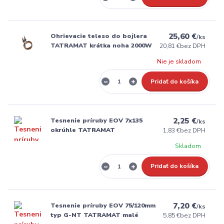
25,60 €
Ohrievacie teleso do bojlera
/
ks
TATRAMAT krátka noha 2000W
20,81 €
bez DPH
Nie je skladom
Pridať do košíka
2,25 €
Tesnenie príruby EOV 7x135
/
ks
okrúhle TATRAMAT
1,83 €
bez DPH
Skladom
Pridať do košíka
7,20 €
Tesnenie príruby EOV 75/120mm
/
ks
typ G-NT TATRAMAT malé
5,85 €
bez DPH