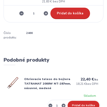
21,83 €
bez DPH
Pridať do košíka
Číslo
2466
produktu:
Podobné produkty
22,40 €
Ohrievacie teleso do bojlera
/
ks
TATRAMAT 2000W NT-287mm,
18,21 €
bez DPH
násuvné, medené
Skladom
Pridať do košíka